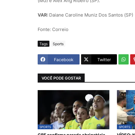
(MG) e Alex Ang Ribeiro (SP).
VAR:
Daiane Caroline Muniz Dos Santos (SP)
Fonte: Correio
Tags
Sports
Facebook
Twitter
VOCÊ PODE GOSTAR
SPORTS
SPORTS
CBF confirma parada obrigatória
VÍDEO: N