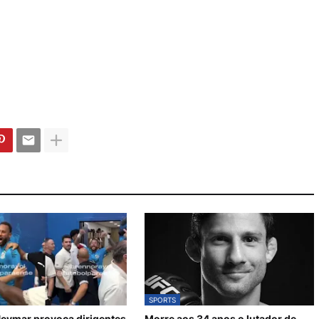
SPORTS
eymar provoca dirigentes
Morre aos 34 anos o lutador de