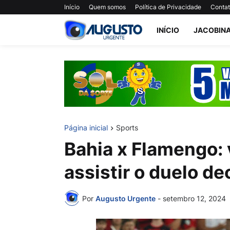
Início
Quem somos
Política de Privacidade
Conta
INÍCIO
JACOBIN
Página inicial
Sports
Bahia x Flamengo: 
assistir o duelo de
Por
Augusto Urgente
-
setembro 12, 2024