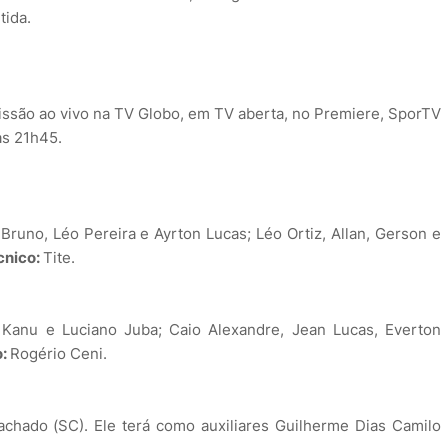
tida.
missão ao vivo na TV Globo, em TV aberta, no Premiere, SporTV
às 21h45.
runo, Léo Pereira e Ayrton Lucas; Léo Ortiz, Allan, Gerson e
cnico:
Tite.
r, Kanu e Luciano Juba; Caio Alexandre, Jean Lucas, Everton
o:
Rogério Ceni.
Machado (SC). Ele terá como auxiliares Guilherme Dias Camilo