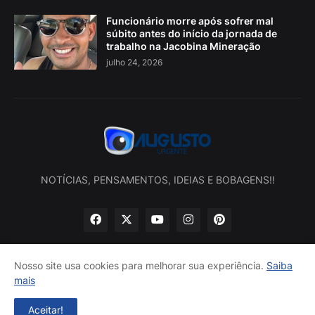
Funcionário morre após sofrer mal
súbito antes do início da jornada de
trabalho na Jacobina Mineração
julho 24, 2026
NOTÍCIAS, PENSAMENTOS, IDEIAS E BOBAGENS!!
Nosso site usa cookies para melhorar sua experiência.
Saiba
mais
Início
Sobre nós
Política de privacidade
Contatos
Aceitar!
Desenvolvido por -
Augusto Urgente