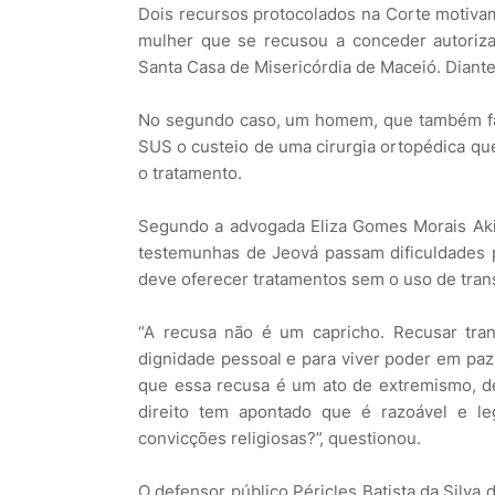
Dois recursos protocolados na Corte motiva
mulher que se recusou a conceder autoriza
Santa Casa de Misericórdia de Maceió. Diante
No segundo caso, um homem, que também faz 
SUS o custeio de uma cirurgia ortopédica qu
o tratamento.
Segundo a advogada Eliza Gomes Morais Aki
testemunhas de Jeová passam dificuldades 
deve oferecer tratamentos sem o uso de tran
“A recusa não é um capricho. Recusar tran
dignidade pessoal e para viver poder em pa
que essa recusa é um ato de extremismo, de
direito tem apontado que é razoável e l
convicções religiosas?”, questionou.
O defensor público Péricles Batista da Silv