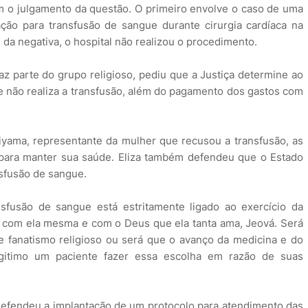
m o julgamento da questão. O primeiro envolve o caso de uma
ção para transfusão de sangue durante cirurgia cardíaca na
 da negativa, o hospital não realizou o procedimento.
parte do grupo religioso, pediu que a Justiça determine ao
e não realiza a transfusão, além do pagamento dos gastos com
yama, representante da mulher que recusou a transfusão, as
para manter sua saúde. Eliza também defendeu que o Estado
sfusão de sangue.
sfusão de sangue está estritamente ligado ao exercício da
z com ela mesma e com o Deus que ela tanta ama, Jeová. Será
 fanatismo religioso ou será que o avanço da medicina e do
egitimo um paciente fazer essa escolha em razão de suas
a defendeu a implantação de um protocolo para atendimento das