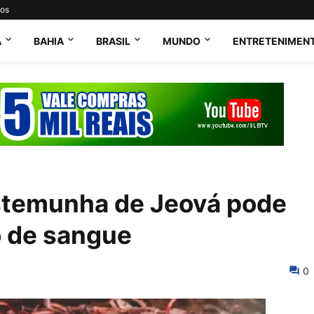
tos
A
BAHIA
BRASIL
MUNDO
ENTRETENIMEN
estemunha de Jeová pode
o de sangue
0