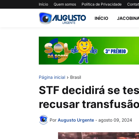
Início
Quem somos
Política de Privacidade
Conta
INÍCIO
JACOBIN
Página inicial
Brasil
STF decidirá se t
recusar transfusã
Por
Augusto Urgente
-
agosto 09, 2024