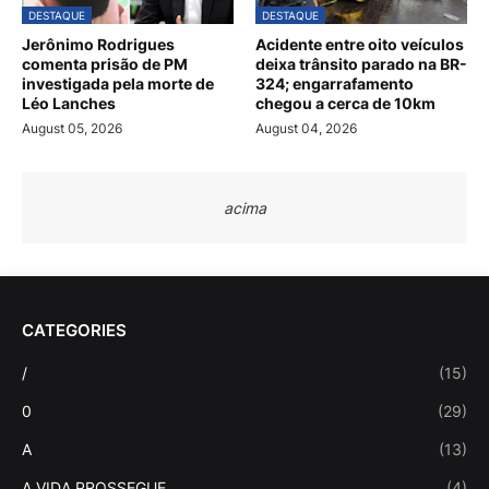
DESTAQUE
DESTAQUE
Jerônimo Rodrigues
Acidente entre oito veículos
comenta prisão de PM
deixa trânsito parado na BR-
investigada pela morte de
324; engarrafamento
Léo Lanches
chegou a cerca de 10km
August 05, 2026
August 04, 2026
acima
CATEGORIES
/
(15)
0
(29)
A
(13)
A VIDA PROSSEGUE
(4)