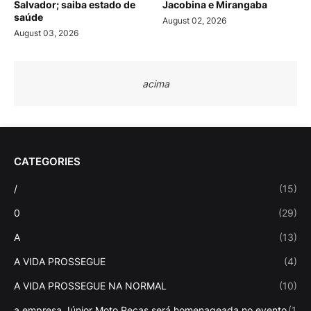
Salvador; saiba estado de
Jacobina e Mirangaba
saúde
August 02, 2026
August 03, 2026
acima
CATEGORIES
/
(15)
0
(29)
A
(13)
A VIDA PROSSEGUE
(4)
A VIDA PROSSEGUE NA NORMAL
(10)
a empresa Júnior Moto Peças será homenageada no evento
(1