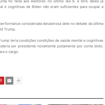
ta foi feita aos eleitores no último dia 9, e 65% deles já
l e cognitivas de Biden não eram suficientes para ocupar a
a performance considerada desastrosa dele no debate da última
ald Trump.
rump teria condições condições de saúde mental e cognitivas
deria ser presidente novamente justamente por conta disto.
ra o cargo.