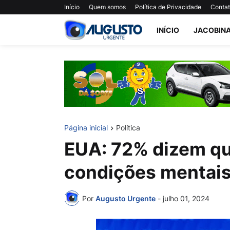
Início
Quem somos
Política de Privacidade
Conta
INÍCIO
JACOBIN
Página inicial
Política
EUA: 72% dizem qu
condições mentais
Por
Augusto Urgente
-
julho 01, 2024