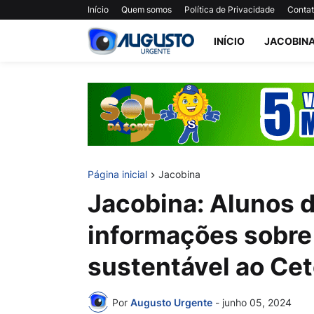
Início
Quem somos
Política de Privacidade
Conta
INÍCIO
JACOBIN
Página inicial
Jacobina
Jacobina: Alunos 
informações sobre
sustentável ao Cet
Por
Augusto Urgente
-
junho 05, 2024