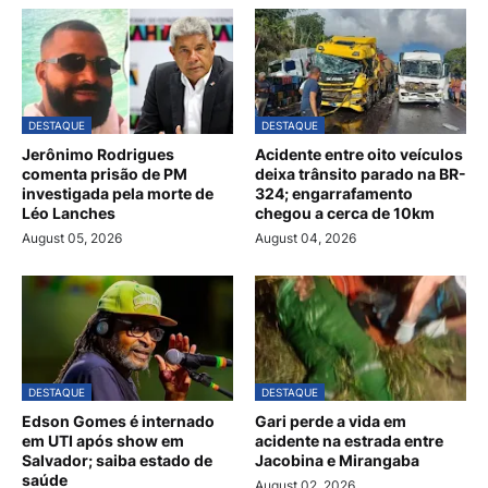
DESTAQUE
DESTAQUE
Jerônimo Rodrigues
Acidente entre oito veículos
comenta prisão de PM
deixa trânsito parado na BR-
investigada pela morte de
324; engarrafamento
Léo Lanches
chegou a cerca de 10km
August 05, 2026
August 04, 2026
DESTAQUE
DESTAQUE
Edson Gomes é internado
Gari perde a vida em
em UTI após show em
acidente na estrada entre
Salvador; saiba estado de
Jacobina e Mirangaba
saúde
August 02, 2026