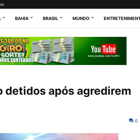
tos
A
BAHIA
BRASIL
MUNDO
ENTRETENIMEN
 detidos após agredirem
0