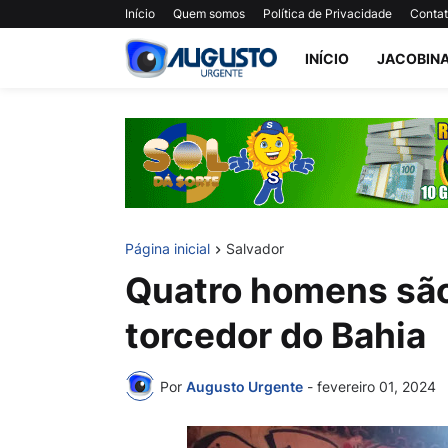
Início
Quem somos
Política de Privacidade
Conta
INÍCIO
JACOBIN
Página inicial
Salvador
Quatro homens são
torcedor do Bahia
Por
Augusto Urgente
-
fevereiro 01, 2024