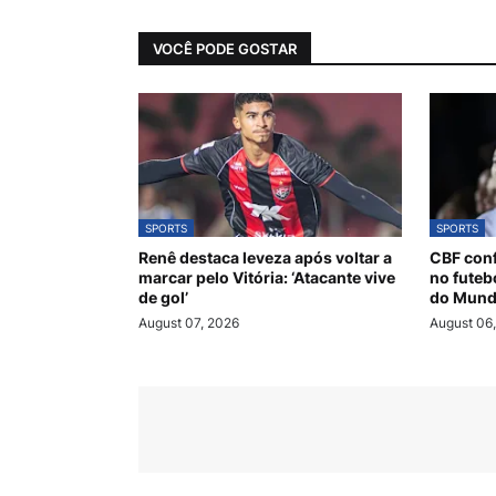
VOCÊ PODE GOSTAR
SPORTS
SPORTS
Renê destaca leveza após voltar a
CBF conf
marcar pelo Vitória: ‘Atacante vive
no futeb
de gol’
do Mund
August 07, 2026
August 06