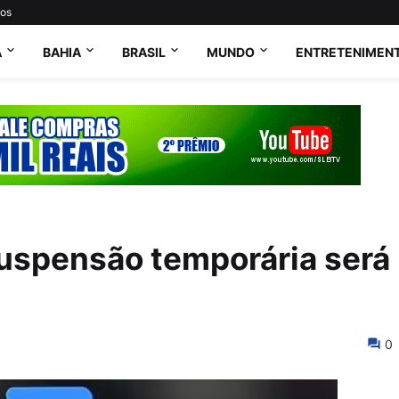
tos
A
BAHIA
BRASIL
MUNDO
ENTRETENIMEN
uspensão temporária será
0