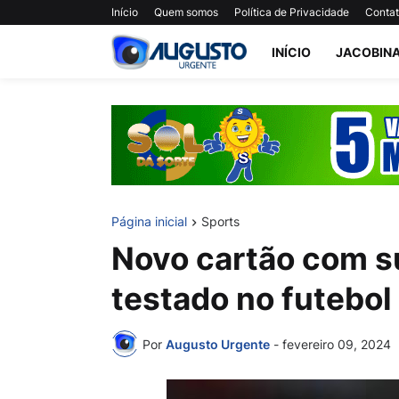
Início
Quem somos
Política de Privacidade
Conta
INÍCIO
JACOBIN
Página inicial
Sports
Novo cartão com s
testado no futebol
Por
Augusto Urgente
-
fevereiro 09, 2024