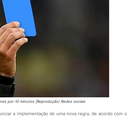
ores por 10 minutos |Reprodução/ Redes sociais
nunciar a implementação de uma nova regra, de acordo com o