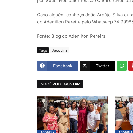
pai. Seus avós paternos são Onofre Alves da S
Caso alguém conheça João Araújo Silva ou a
do Adenilton Pereira pelo Whatsapp 74 999
Fonte: Blog do Adenilton Pereira
Tags
Jacobina
Facebook
Twitter
VOCÊ PODE GOSTAR
JACOBINA
JACOBINA