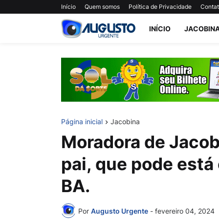
Início
Quem somos
Política de Privacidade
Conta
INÍCIO
JACOBIN
Página inicial
Jacobina
Moradora de Jacob
pai, que pode está
BA.
Por
Augusto Urgente
-
fevereiro 04, 2024