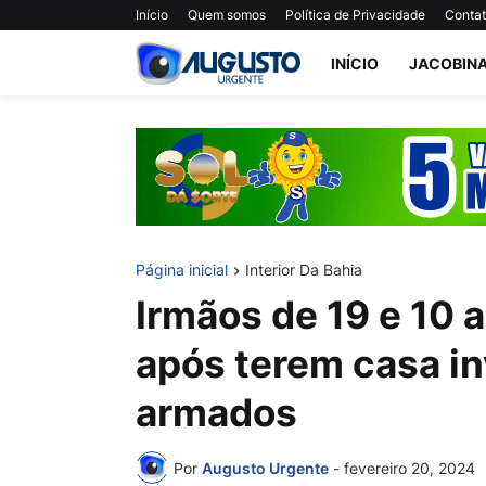
Início
Quem somos
Política de Privacidade
Conta
INÍCIO
JACOBIN
Página inicial
Interior Da Bahia
Irmãos de 19 e 10 
após terem casa i
armados
Por
Augusto Urgente
-
fevereiro 20, 2024