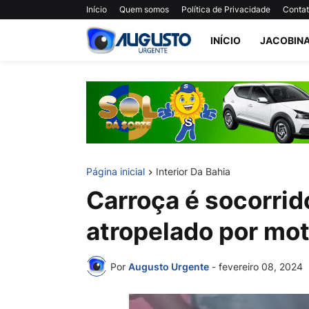
Início
Quem somos
Política de Privacidade
Conta
INÍCIO
JACOBIN
Página inicial
Interior Da Bahia
Carroça é socorri
atropelado por mot
Por
Augusto Urgente
-
fevereiro 08, 2024