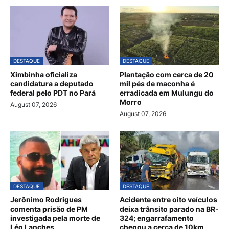
DESTAQUE
DESTAQUE
Ximbinha oficializa
Plantação com cerca de 20
candidatura a deputado
mil pés de maconha é
federal pelo PDT no Pará
erradicada em Mulungu do
Morro
August 07, 2026
August 07, 2026
DESTAQUE
DESTAQUE
Jerônimo Rodrigues
Acidente entre oito veículos
comenta prisão de PM
deixa trânsito parado na BR-
investigada pela morte de
324; engarrafamento
Léo Lanches
chegou a cerca de 10km