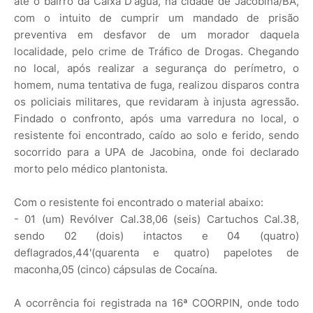
até o bairro da Caixa D'água, na cidade de Jacobina/BA,
com o intuito de cumprir um mandado de prisão
preventiva em desfavor de um morador daquela
localidade, pelo crime de Tráfico de Drogas. Chegando
no local, após realizar a segurança do perímetro, o
homem, numa tentativa de fuga, realizou disparos contra
os policiais militares, que revidaram à injusta agressão.
Findado o confronto, após uma varredura no local, o
resistente foi encontrado, caído ao solo e ferido, sendo
socorrido para a UPA de Jacobina, onde foi declarado
morto pelo médico plantonista.
Com o resistente foi encontrado o material abaixo:
- 01 (um) Revólver Cal.38,06 (seis) Cartuchos Cal.38,
sendo 02 (dois) intactos e 04 (quatro)
deflagrados,44'(quarenta e quatro) papelotes de
maconha,05 (cinco) cápsulas de Cocaína.
A ocorrência foi registrada na 16ª COORPIN, onde todo