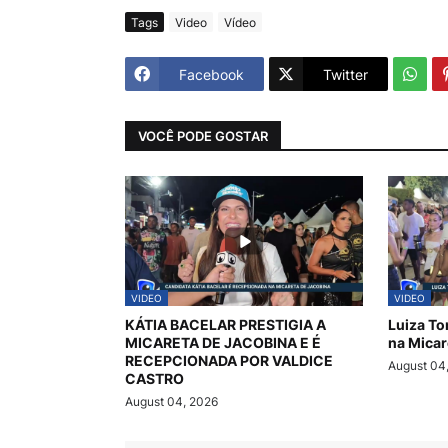
Tags
Video
Vídeo
Facebook
Twitter
VOCÊ PODE GOSTAR
VIDEO
VIDEO
KÁTIA BACELAR PRESTIGIA A
Luiza To
MICARETA DE JACOBINA E É
na Micar
RECEPCIONADA POR VALDICE
August 04
CASTRO
August 04, 2026