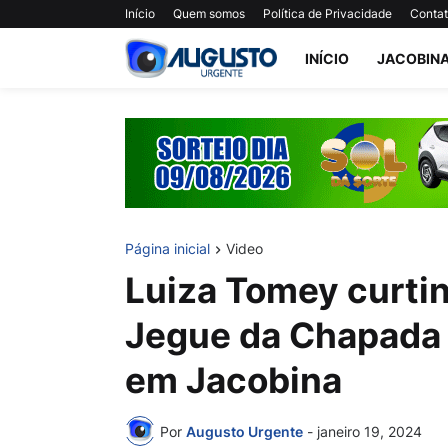
Início
Quem somos
Política de Privacidade
Conta
INÍCIO
JACOBIN
Página inicial
Video
Luiza Tomey curtin
Jegue da Chapada 
em Jacobina
Por
Augusto Urgente
-
janeiro 19, 2024