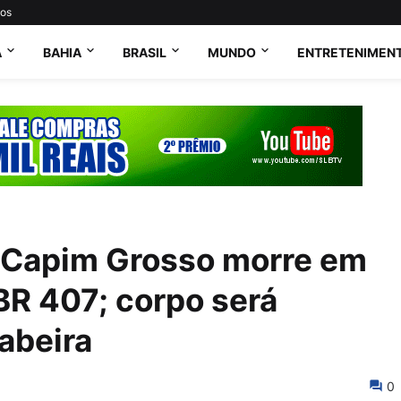
tos
A
BAHIA
BRASIL
MUNDO
ENTRETENIMEN
 Capim Grosso morre em
BR 407; corpo será
abeira
0