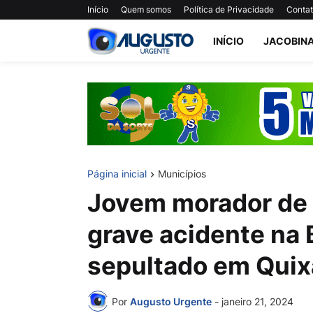
Início
Quem somos
Política de Privacidade
Conta
INÍCIO
JACOBIN
Página inicial
Municípios
Jovem morador de
grave acidente na 
sepultado em Quix
Por
Augusto Urgente
-
janeiro 21, 2024