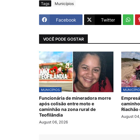
Tags
Municípios
Facebook
Twitter
VOCÊ PODE GOSTAR
MUNICÍPIOS
MUNICÍPIO
Funcionária de mineradora morre
Empresár
após colisão entre moto e
caminho
caminhão na zona rural de
Riachão 
Teofilândia
August 04
August 06, 2026