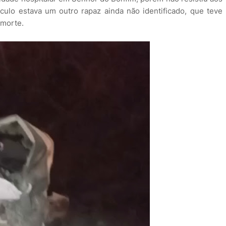
culo estava um outro rapaz ainda não identificado, que teve
 morte.