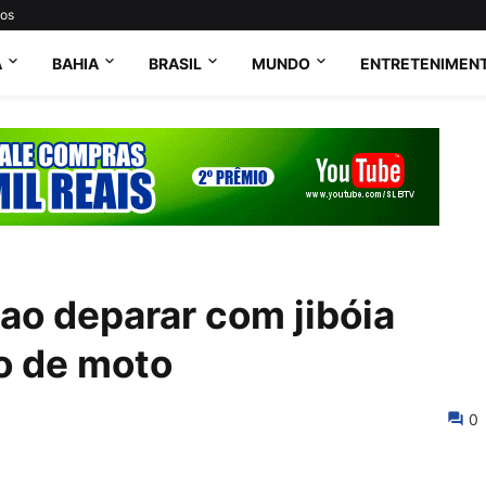
tos
A
BAHIA
BRASIL
MUNDO
ENTRETENIMEN
ao deparar com jibóia
o de moto
0