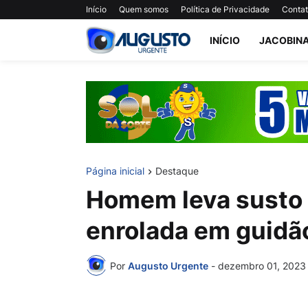
Início
Quem somos
Política de Privacidade
Conta
INÍCIO
JACOBIN
Página inicial
Destaque
Homem leva susto 
enrolada em guidã
Por
Augusto Urgente
-
dezembro 01, 2023