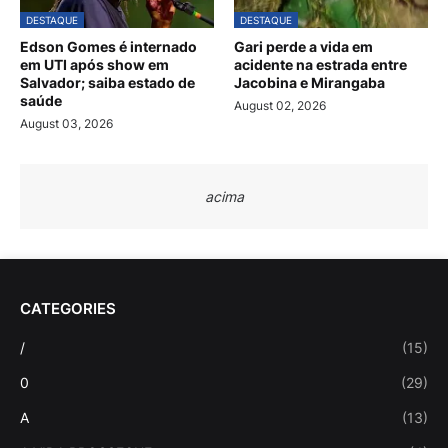
DESTAQUE
DESTAQUE
Edson Gomes é internado
Gari perde a vida em
em UTI após show em
acidente na estrada entre
Salvador; saiba estado de
Jacobina e Mirangaba
saúde
August 02, 2026
August 03, 2026
acima
CATEGORIES
/
(15)
0
(29)
A
(13)