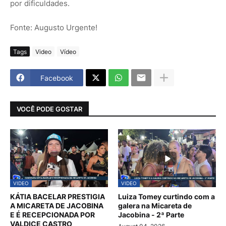
por dificuldades.
Fonte: Augusto Urgente!
Tags
Video
Vídeo
Facebook
VOCÊ PODE GOSTAR
VIDEO
VIDEO
KÁTIA BACELAR PRESTIGIA
Luiza Tomey curtindo com a
A MICARETA DE JACOBINA
galera na Micareta de
E É RECEPCIONADA POR
Jacobina - 2ª Parte
VALDICE CASTRO