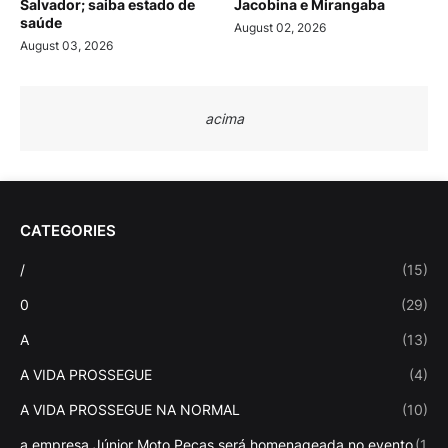
Salvador; saiba estado de
Jacobina e Mirangaba
saúde
August 02, 2026
August 03, 2026
acima
CATEGORIES
/
(15)
0
(29)
A
(13)
A VIDA PROSSEGUE
(4)
A VIDA PROSSEGUE NA NORMAL
(10)
a empresa Júnior Moto Peças será homenageada no evento
(1