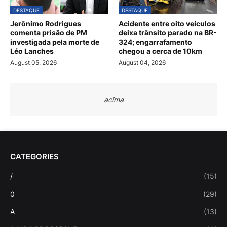
DESTAQUE
DESTAQUE
Jerônimo Rodrigues
Acidente entre oito veículos
comenta prisão de PM
deixa trânsito parado na BR-
investigada pela morte de
324; engarrafamento
Léo Lanches
chegou a cerca de 10km
August 05, 2026
August 04, 2026
acima
CATEGORIES
/
(15)
0
(29)
A
(13)