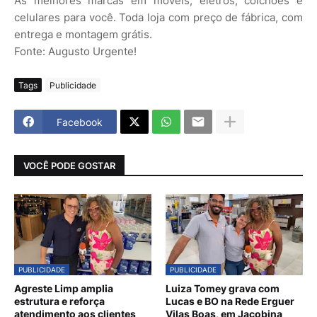
As melhores marcas em móveis, eletros, colchões e
celulares para você. Toda loja com preço de fábrica, com
entrega e montagem grátis.
Fonte: Augusto Urgente!
Tags
Publicidade
Facebook
VOCÊ PODE GOSTAR
PUBLICIDADE
PUBLICIDADE
Agreste Limp amplia
Luiza Tomey grava com
estrutura e reforça
Lucas e BO na Rede Erguer
atendimento aos clientes
Vilas Boas, em Jacobina