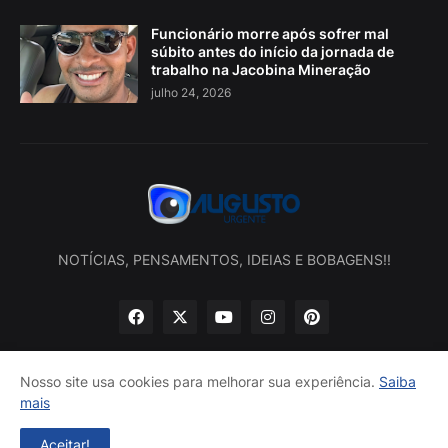
Funcionário morre após sofrer mal
súbito antes do início da jornada de
trabalho na Jacobina Mineração
julho 24, 2026
NOTÍCIAS, PENSAMENTOS, IDEIAS E BOBAGENS!!
Nosso site usa cookies para melhorar sua experiência.
Saiba
mais
Início
Sobre nós
Política de privacidade
Contatos
Aceitar!
Desenvolvido por -
Augusto Urgente