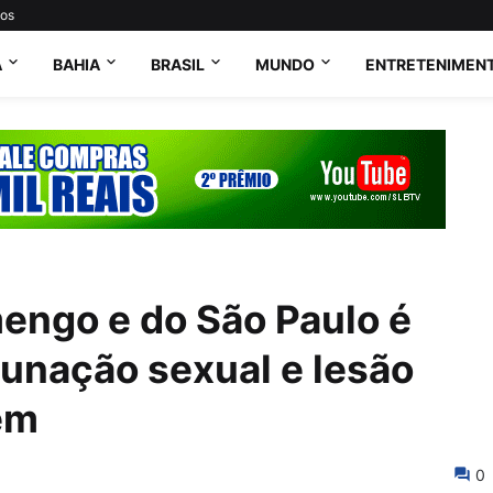
tos
A
BAHIA
BRASIL
MUNDO
ENTRETENIMEN
engo e do São Paulo é
unação sexual e lesão
em
0