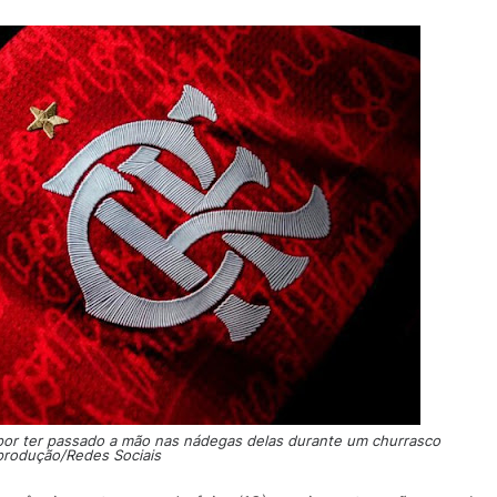
por ter passado a mão nas nádegas delas durante um churrasco
produção/Redes Sociais