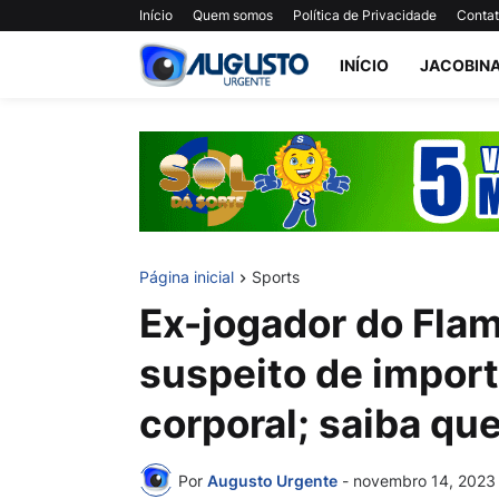
Início
Quem somos
Política de Privacidade
Conta
INÍCIO
JACOBIN
Página inicial
Sports
Ex-jogador do Flam
suspeito de import
corporal; saiba qu
Por
Augusto Urgente
-
novembro 14, 2023