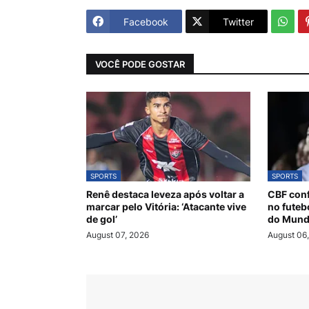
Facebook
Twitter
VOCÊ PODE GOSTAR
SPORTS
SPORTS
Renê destaca leveza após voltar a
CBF conf
marcar pelo Vitória: ‘Atacante vive
no futeb
de gol’
do Mund
August 07, 2026
August 06