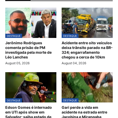
DESTAQUE
DESTAQUE
Jerônimo Rodrigues
Acidente entre oito veículos
comenta prisão de PM
deixa trânsito parado na BR-
investigada pela morte de
324; engarrafamento
Léo Lanches
chegou a cerca de 10km
August 05, 2026
August 04, 2026
DESTAQUE
DESTAQUE
Edson Gomes é internado
Gari perde a vida em
em UTI após show em
acidente na estrada entre
Salvador; saiba estado de
Jacobina e Mirangaba