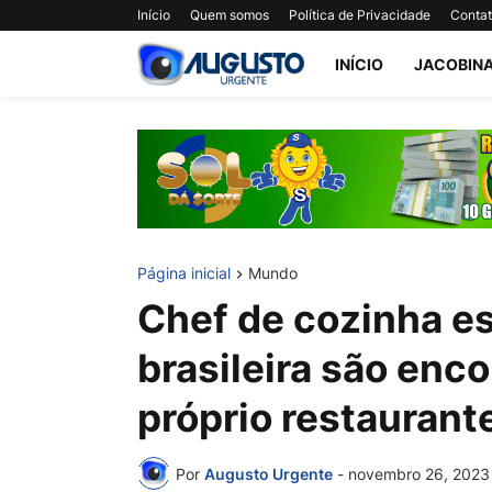
Início
Quem somos
Política de Privacidade
Conta
INÍCIO
JACOBIN
Página inicial
Mundo
Chef de cozinha e
brasileira são enc
próprio restaurant
Por
Augusto Urgente
-
novembro 26, 2023