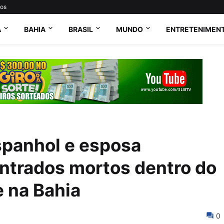
tos
A
BAHIA
BRASIL
MUNDO
ENTRETENIMEN
spanhol e esposa
ontrados mortos dentro do
e na Bahia
0