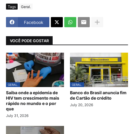
Tags
Geral.
Facebook
VOCÊ PODE GOSTAR
GERAL.
GERAL.
Saiba onde a epidemia de
Banco do Brasil anuncia fim
HIV tem crescimento mais
de Cartão de crédito
rápido no mundo e o por
July 20, 2026
que
July 31, 2026