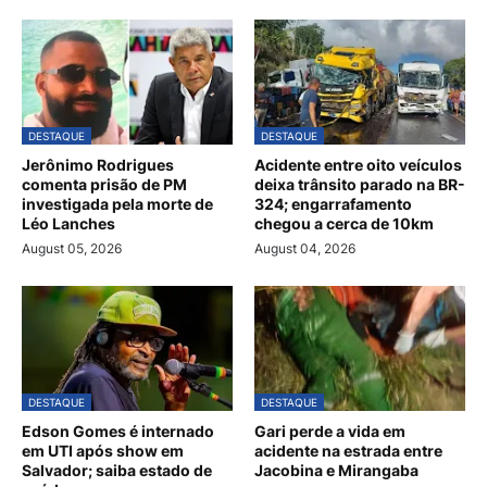
DESTAQUE
DESTAQUE
Jerônimo Rodrigues
Acidente entre oito veículos
comenta prisão de PM
deixa trânsito parado na BR-
investigada pela morte de
324; engarrafamento
Léo Lanches
chegou a cerca de 10km
August 05, 2026
August 04, 2026
DESTAQUE
DESTAQUE
Edson Gomes é internado
Gari perde a vida em
em UTI após show em
acidente na estrada entre
Salvador; saiba estado de
Jacobina e Mirangaba