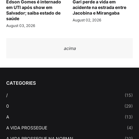
Edson Gomes é internado
Gari perde a vida em
em UTI após show em
acidente na estrada entre
Salvador; saiba estado de
Jacobina e Mirangaba
saúde
August 02, 2026
August 03, 2026
acima
CATEGORIES
/
(15)
0
(29)
A
(13)
A VIDA PROSSEGUE
(4)
A VIDA PROSSEGUE NA NORMAL
(10)