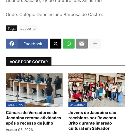
Quando: Sábado, 28 de outubro, das 8h às 15h
Onde: Colégio Deocleciano Barbosa de Castro.
Tags
Jacobina
Facebook
VOCÊ PODE GOSTAR
JACOBINA
JACOBINA
Câmara de Vereadores de
Jovens de Jacobina são
Jacobina retoma atividades
recebidos por Rowenna
após o recesso de julho
Brito durante imersão
cultural em Salvador
August 05, 2026