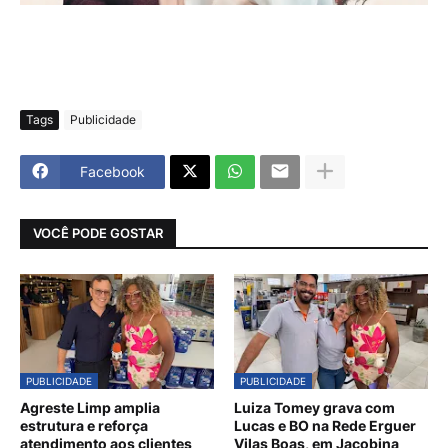
Tags
Publicidade
Facebook
VOCÊ PODE GOSTAR
PUBLICIDADE
PUBLICIDADE
Agreste Limp amplia
Luiza Tomey grava com
estrutura e reforça
Lucas e BO na Rede Erguer
atendimento aos clientes
Vilas Boas, em Jacobina