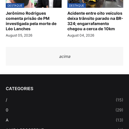
DESTAQUE
DESTAQUE
Jerônimo Rodrigues
Acidente entre oito veículos
comenta prisão de PM
deixa trânsito parado na BR-
investigada pela morte de
324; engarrafamento
Léo Lanches
chegou a cerca de 10km
August 05, 2026
August 04, 2026
acima
CATEGORIES
/
(15)
0
(29)
A
(13)