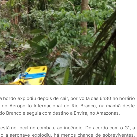
bordo explodiu depois de cair, por volta das 6h30 no horário
ta do Aeroporto Internacional de Rio Branco, na manhã deste
Rio Branco e seguia com destino a Envira, no Amazonas.
está no local no combate ao incêndio. De acordo com o G1, a
mo a aeronave explodiu, há menos chance de sobreviventes,