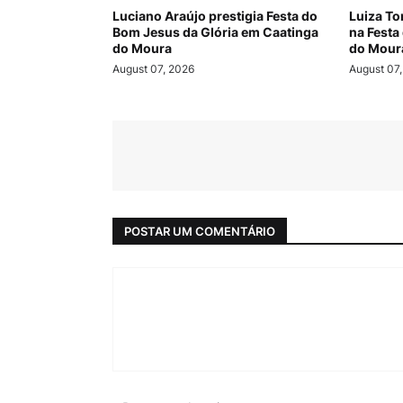
Luciano Araújo prestigia Festa do
Luiza To
Bom Jesus da Glória em Caatinga
na Festa
do Moura
do Moura
August 07, 2026
August 07
POSTAR UM COMENTÁRIO