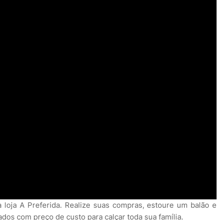
a loja A Preferida. Realize suas compras, estoure um balão e
dos com preço de custo para calçar toda sua família.