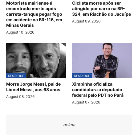
Motorista mairiense é
Ciclista morre após ser
encontrado morto após
atingido por carro na BR-
carreta-tanque pegar fogo
324, em Riachão do Jacuípe
em acidente na BR-116, em
August 09, 2026
Minas Gerais
August 10, 2026
DESTAQUE
DESTAQUE
Morre Jorge Messi, pai de
Ximbinha oficializa
Lionel Messi, aos 68 anos
candidatura a deputado
federal pelo PDT no Pará
August 08, 2026
August 07, 2026
acima