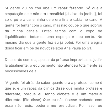
“A gente viu no YouTube um rapaz fazendo. Só que a
amputação dele não era transtibial [abaixo do joelho], foi
só o pé e a canelhinha dele era fina e cabia no cano. A
gente foi tentar com o cano, mas não coube o que sobrou
da minha canela. Então temos com o copo de
liquidificador, botamos uma esponja e deu certo. No
mesmo dia que a gente fez eu já botei. Foi uma alegria
doida ficar em pé de novo”, relatou Ana Paula ao G1.
De acordo com ela, apesar da prótese improvisada ajudá-
la atualmente, o equipamento não atendeu totalmente as
necessidades dela.
"A gente foi atrás de saber quanto era a prótese, como é
que é, e um rapaz da clínica disse que minha prótese é
diferente, porque eu tenho diabete e é um material
diferente. [Ele disse] Que eu não ficasse andando com
essa não, pois, poderia me prejudicar. Por isso, eu