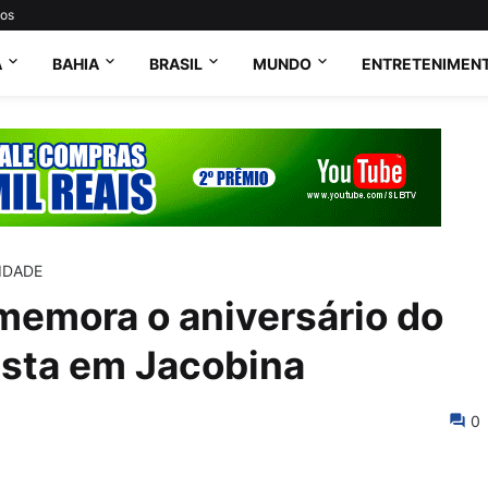
tos
A
BAHIA
BRASIL
MUNDO
ENTRETENIMEN
IDADE
omemora o aniversário do
esta em Jacobina
0