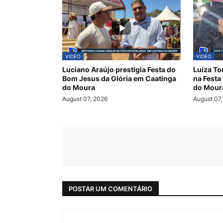
VIDEO
VIDEO
Luciano Araújo prestigia Festa do
Luiza To
Bom Jesus da Glória em Caatinga
na Festa
do Moura
do Moura
August 07, 2026
August 07
POSTAR UM COMENTÁRIO