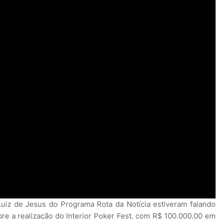
Luiz de Jesus do Programa Rota da Notícia estiveram falando
re a realização do Interior Poker Fest, com R$ 100.000,00 em