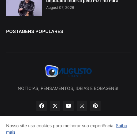
deputado federal pelo PDT no Pará
August 07, 2026
POSTAGENS POPULARES
NOTÍCIAS, PENSAMENTOS, IDEIAS E BOBAGENS!!
Nosso site usa cookies para melhorar sua experiência.
Saiba
mais
Início
Sobre nós
Política de privacidade
Contatos