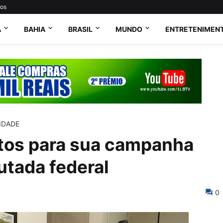
tos
A
BAHIA
BRASIL
MUNDO
ENTRETENIMEN
IDADE
otos para sua campanha
utada federal
0