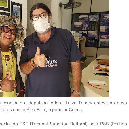
 a candidata a deputada federal Luiza Tomey esteve no novo
fotos com o Alex Félix, o popular Cueca.
portal do TSE (Tribunal Superior Eleitoral) pelo PSB (Partido