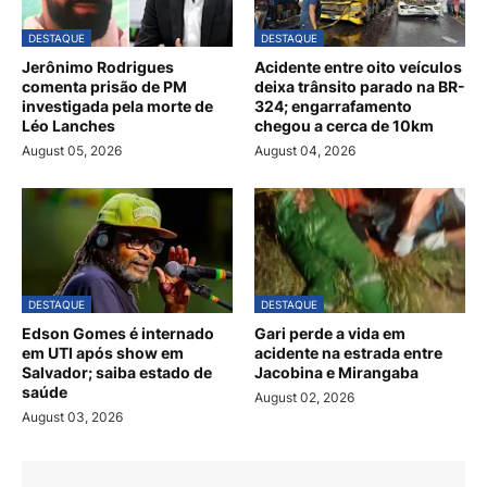
DESTAQUE
DESTAQUE
Jerônimo Rodrigues
Acidente entre oito veículos
comenta prisão de PM
deixa trânsito parado na BR-
investigada pela morte de
324; engarrafamento
Léo Lanches
chegou a cerca de 10km
August 05, 2026
August 04, 2026
DESTAQUE
DESTAQUE
Edson Gomes é internado
Gari perde a vida em
em UTI após show em
acidente na estrada entre
Salvador; saiba estado de
Jacobina e Mirangaba
saúde
August 02, 2026
August 03, 2026