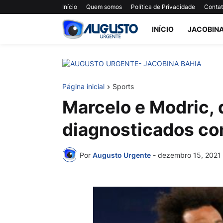
Início
Quem somos
Política de Privacidade
Conta
INÍCIO
JACOBIN
Página inicial
Sports
Marcelo e Modric, 
diagnosticados co
Por
Augusto Urgente
-
dezembro 15, 2021