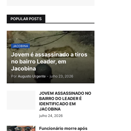
POPULAR POSTS
JACOBINA
Jovem é assassinado a tiros
no bairro Leader, em
Jacobina
Por
Augusto Urgente
-
julho 23, 2026
JOVEM ASSASSINADO NO
BAIRRO DO LEADER É
IDENTIFICADO EM
JACOBINA
julho 24, 2026
Funcionário morre após