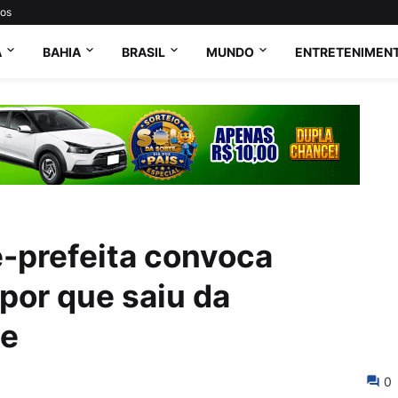
tos
A
BAHIA
BRASIL
MUNDO
ENTRETENIMEN
ce-prefeita convoca
 por que saiu da
de
0