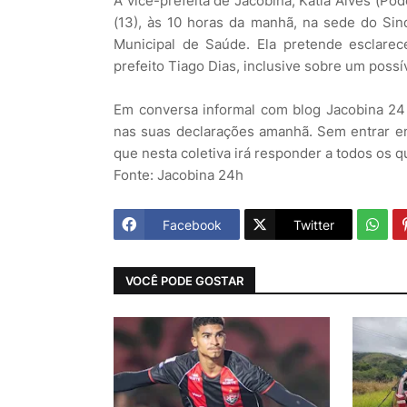
A vice-prefeita de Jacobina, Kátia Alves (Po
(13), às 10 horas da manhã, na sede do Sind
Municipal de Saúde. Ela pretende esclare
prefeito Tiago Dias, inclusive sobre um poss
Em conversa informal com blog Jacobina 24 H
nas suas declarações amanhã. Sem entrar em
que nesta coletiva irá responder a todos os 
Fonte: Jacobina 24h
Facebook
Twitter
VOCÊ PODE GOSTAR