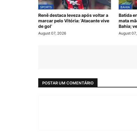
SPORTS
BAHIA
Renê destaca leveza após voltar a
Batida e
marcar pelo Vitória: ‘Atacante vive
mata mãe
de gol’
Bahia; v
August 07, 2026
August 07
POSTAR UM COMENTÁRIO