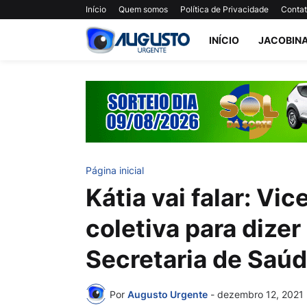
Início
Quem somos
Política de Privacidade
Conta
INÍCIO
JACOBIN
Página inicial
Kátia vai falar: Vi
coletiva para dizer
Secretaria de Saú
Por
Augusto Urgente
-
dezembro 12, 2021