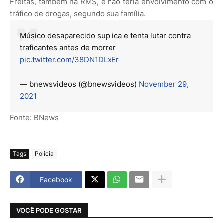
Freitas, também na RMS, e não teria envolvimento com o
tráfico de drogas, segundo sua família.
Músico desaparecido suplica e tenta lutar contra
traficantes antes de morrer
pic.twitter.com/38DN1DLxEr
— bnewsvideos (@bnewsvideos)
November 29,
2021
Fonte: BNews
Tags
Policia
Facebook
VOCÊ PODE GOSTAR