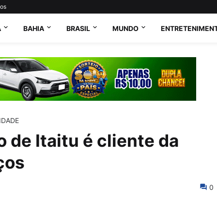
tos
A
BAHIA
BRASIL
MUNDO
ENTRETENIMEN
IDADE
de Itaitu é cliente da
ços
0