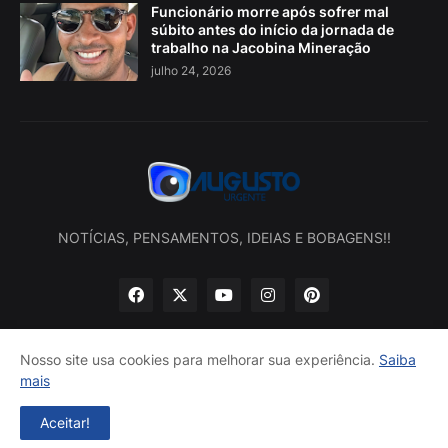
Funcionário morre após sofrer mal
súbito antes do início da jornada de
trabalho na Jacobina Mineração
julho 24, 2026
NOTÍCIAS, PENSAMENTOS, IDEIAS E BOBAGENS!!
Nosso site usa cookies para melhorar sua experiência.
Saiba
mais
Início
Sobre nós
Política de privacidade
Contatos
Aceitar!
Desenvolvido por -
Augusto Urgente