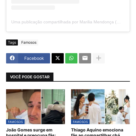
Uma publicação compartilhada por Marilia Mendonça (@mariliamendoncacantora)
Tags
Famosos
Facebook
VOCÊ PODE GOSTAR
FAMOSOS
FAMOSOS
João Gomes surge em
Thiago Aquino emociona
hospital e preocupa fãs;
fãs ao compartilhar chá