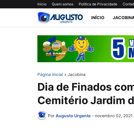
Início
Quem somos
Política de Privacidade
Conta
INÍCIO
JACOBIN
Página inicial
Jacobina
Dia de Finados c
Cemitério Jardim 
Por
Augusto Urgente
-
novembro 02, 2021