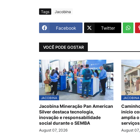
Tags
Jacobina
Facebook
Twitter
VOCÊ PODE GOSTAR
JACOBINA
JACOBINA
Jacobina Mineração Pan American
Caminho
Silver destaca tecnologia,
início c
inovação e responsabilidade
amplia o
social durante o SEMBA
serviços
August 07, 2026
August 07