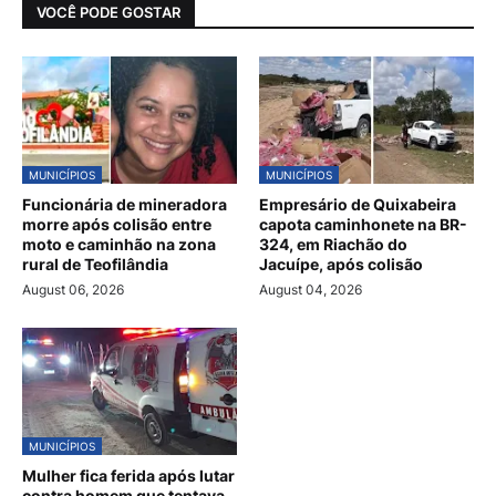
VOCÊ PODE GOSTAR
MUNICÍPIOS
MUNICÍPIOS
Funcionária de mineradora
Empresário de Quixabeira
morre após colisão entre
capota caminhonete na BR-
moto e caminhão na zona
324, em Riachão do
rural de Teofilândia
Jacuípe, após colisão
August 06, 2026
August 04, 2026
MUNICÍPIOS
Mulher fica ferida após lutar
contra homem que tentava