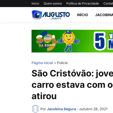
Início
Quem somos
Política de Privacidade
Conta
INÍCIO
JACOBIN
Página inicial
Policia
São Cristóvão: jov
carro estava com 
atirou
Por
Jacobina Segura
-
outubro 28, 2021