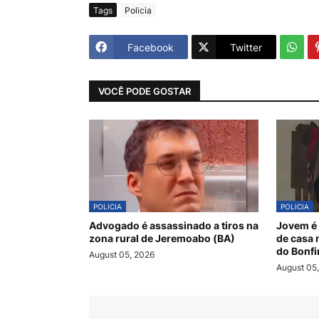
Tags
Policia
Facebook
Twitter
VOCÊ PODE GOSTAR
POLICIA
POLICIA
Advogado é assassinado a tiros na
Jovem é 
zona rural de Jeremoabo (BA)
de casa 
do Bonf
August 05, 2026
August 05