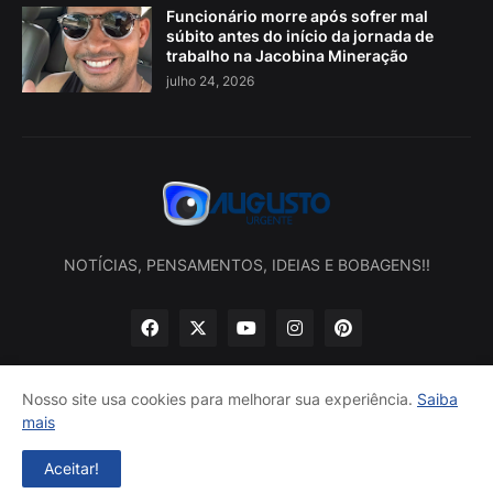
Funcionário morre após sofrer mal
súbito antes do início da jornada de
trabalho na Jacobina Mineração
julho 24, 2026
NOTÍCIAS, PENSAMENTOS, IDEIAS E BOBAGENS!!
Nosso site usa cookies para melhorar sua experiência.
Saiba
mais
Início
Sobre nós
Política de privacidade
Contatos
Aceitar!
Desenvolvido por -
Augusto Urgente