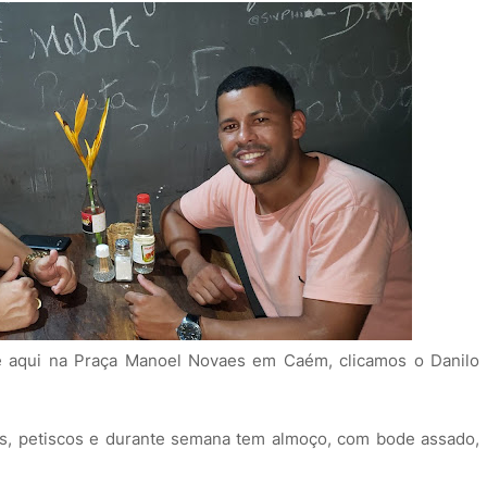
e aqui na Praça Manoel Novaes em Caém, clicamos o Danilo
os, petiscos e durante semana tem almoço, com bode assado,