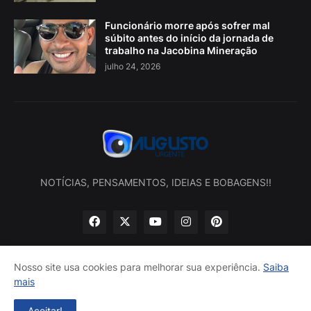
Funcionário morre após sofrer mal
súbito antes do início da jornada de
trabalho na Jacobina Mineração
julho 24, 2026
NOTÍCIAS, PENSAMENTOS, IDEIAS E BOBAGENS!!
Nosso site usa cookies para melhorar sua experiência.
Saiba
mais
Início
Sobre nós
Política de privacidade
Contatos
Aceitar!