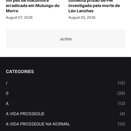
mil pés de maconha é
comenta prisão de PM
erradicada em Mulungu do
investigada pela morte de
Morro
Léo Lanches
August 07, 2026
August 05, 2026
acima
CATEGORIES
/
(15)
0
(29)
A
(13)
A VIDA PROSSEGUE
(4)
A VIDA PROSSEGUE NA NORMAL
(10)