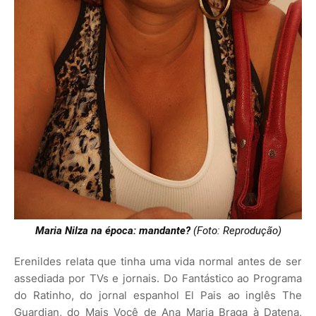
Maria Nilza na época: mandante?
(Foto: Reprodução)
Erenildes relata que tinha uma vida normal antes de ser
assediada por TVs e jornais. Do Fantástico ao Programa
do Ratinho, do jornal espanhol El Pais ao inglês The
Guardian, do Mais Você de Ana Maria Braga à Datena,